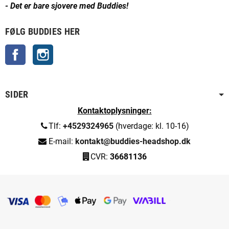
- Det er bare sjovere med Buddies!
FØLG BUDDIES HER
Facebook
Instagram
SIDER
Kontaktoplysninger:
Tlf:
+4529324965
(hverdage: kl. 10-16)
E-mail:
kontakt@buddies-headshop.dk
CVR:
36681136