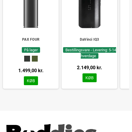
PAX FOUR
DaVinci IQ3
På lager
Bestillingsvare - Levering: 5-14
hverdage
2.149,00 kr.
1.499,00 kr.
KØB
KØB