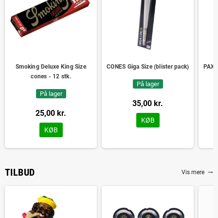
Smoking Deluxe King Size
CONES Giga Size (blister pack)
PAX 
cones - 12 stk.
På lager
På lager
35,00 kr.
25,00 kr.
KØB
KØB
TILBUD
Vis mere
trending_flat