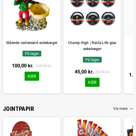
Stående rastamand askebæger
Champ High | Rasta Life glas
askebæger
På lager
På lager
100,00 kr.
125,00 kr.
45,00 kr.
50,00 kr.
1.9
KØB
KØB
JOINTPAPIR
Vis mere
trending_flat