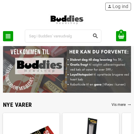
Log ind
person
0
view_headline
search
NYE VARER
Vis mere
trending_flat