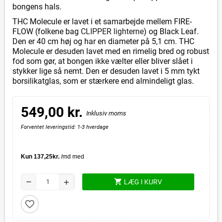
bongens hals.
THC Molecule er lavet i et samarbejde mellem FIRE-
FLOW (folkene bag
CLIPPER lighterne
) og Black Leaf.
Den er 40 cm høj og har en diameter på 5,1 cm. THC
Molecule er desuden lavet med en rimelig bred og robust
fod som gør, at bongen ikke vælter eller bliver slået i
stykker lige så nemt. Den er desuden lavet i 5 mm tykt
borsilikatglas, som er stærkere end almindeligt glas.
549,00 kr.
Inklusiv moms
Forventet leveringstid: 1-3 hverdage
shopping_cart
remove
LÆG I KURV
add
favorite_border