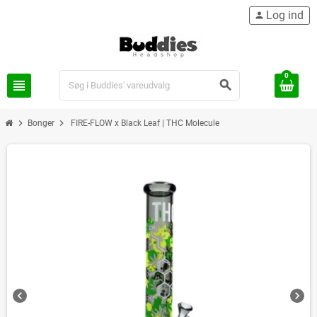
Log ind
person
0
view_headline
search
chevron_right
chevron_right
Bonger
FIRE-FLOW x Black Leaf | THC Molecule
chevron_left
chevron_right