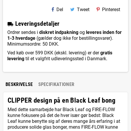
Del
Tweet
Pinterest
L
everingsdetaljer
local_shipping
Ordrer sendes i
diskret indpakning
og
leveres inden for
1-3 hverdage
(gælder dog ikke for bestillingsvarer).
Minimumsordre: 50 DKK.
Ved køb over 599 DKK (ekskl. levering) er der
gratis
levering
til et valgfrit udleveringssted i Danmark.
BESKRIVELSE
SPECIFIKATIONER
CLIPPER design på en Black Leaf bong
Med dette samarbejde har Black Leaf og FIRE-FLOW
kunne fokusere på det de hver især gør bedst: Black
Leaf kunne benytte sig af deres mange års erfaring i at
producere solide glas bonger, mens FIRE-FLOW kunne