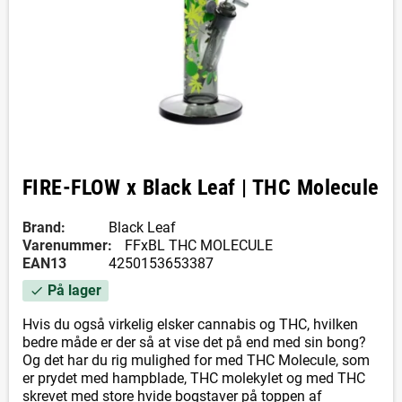
FIRE-FLOW x Black Leaf | THC Molecule
Brand:
Black Leaf
Varenummer:
FFxBL THC MOLECULE
EAN13
4250153653387
På lager
check
Hvis du også virkelig elsker cannabis og THC, hvilken
bedre måde er der så at vise det på end med sin bong?
Og det har du rig mulighed for med THC Molecule, som
er prydet med hampblade, THC molekylet og med THC
skrevet med store hvide bogstaver på toppen af