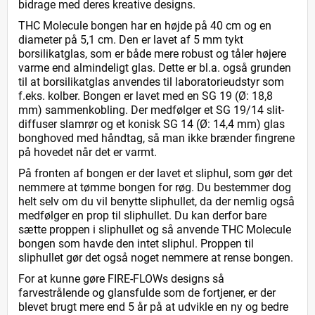
bidrage med deres kreative designs.
THC Molecule bongen har en højde på 40 cm og en
diameter på 5,1 cm. Den er lavet af 5 mm tykt
borsilikatglas, som er både mere robust og tåler højere
varme end almindeligt glas. Dette er bl.a. også grunden
til at borsilikatglas anvendes til laboratorieudstyr som
f.eks. kolber. Bongen er lavet med en SG 19 (Ø: 18,8
mm) sammenkobling. Der medfølger et SG 19/14 slit-
diffuser slamrør og et konisk SG 14 (Ø: 14,4 mm) glas
bonghoved med håndtag, så man ikke brænder fingrene
på hovedet når det er varmt.
På fronten af bongen er der lavet et sliphul, som gør det
nemmere at tømme bongen for røg. Du bestemmer dog
helt selv om du vil benytte sliphullet, da der nemlig også
medfølger en prop til sliphullet. Du kan derfor bare
sætte proppen i sliphullet og så anvende THC Molecule
bongen som havde den intet sliphul. Proppen til
sliphullet gør det også noget nemmere at rense bongen.
For at kunne gøre FIRE-FLOWs designs så
farvestrålende og glansfulde som de fortjener, er der
blevet brugt mere end 5 år på at udvikle en ny og bedre