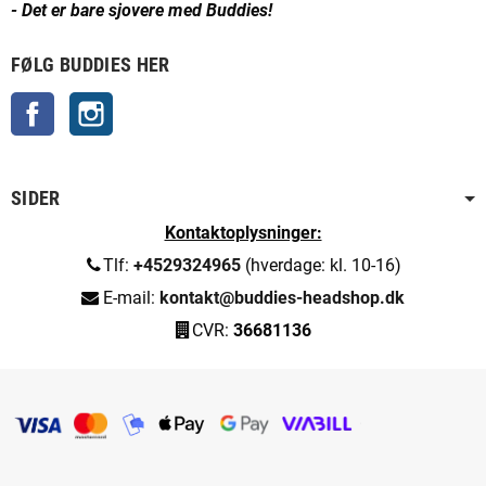
- Det er bare sjovere med Buddies!
FØLG BUDDIES HER
Facebook
Instagram
SIDER
Kontaktoplysninger:
Tlf:
+4529324965
(hverdage: kl. 10-16)
E-mail:
kontakt@buddies-headshop.dk
CVR:
36681136