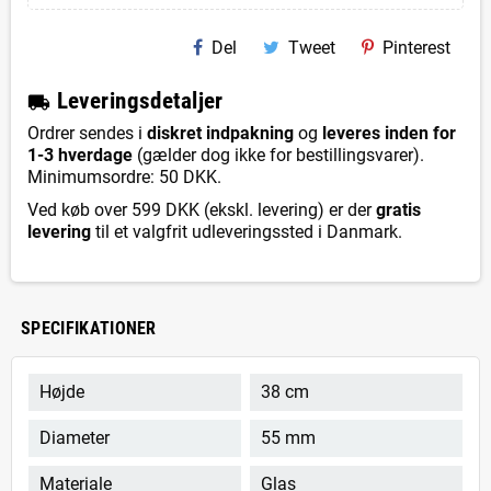
Del
Tweet
Pinterest
L
everingsdetaljer
local_shipping
Ordrer sendes i
diskret indpakning
og
leveres inden for
1-3 hverdage
(gælder dog ikke for bestillingsvarer).
Minimumsordre: 50 DKK.
Ved køb over 599 DKK (ekskl. levering) er der
gratis
levering
til et valgfrit udleveringssted i Danmark.
SPECIFIKATIONER
Højde
38 cm
Diameter
55 mm
Materiale
Glas