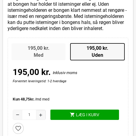
at bongen har holder til isterninger eller ej. Uden
isterningeholderen er bongen klart nemmest at rengøre -
især med en rengøringsbørste. Med isterningeholderen
kan du putte isterninger i bongens hals, så røgen bliver
yderligere nedkølet inden den bliver inhaleret.
195,00 kr.
195,00 kr.
Med
Uden
195,00 kr.
Inklusiv moms
Forventet leveringstid: 1-2 hverdage
shopping_cart
remove
LÆG I KURV
add
favorite_border