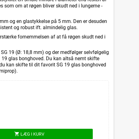
øles som om at røgen bliver skudt ned i lungerne -
5 mm og en glastykkelse på 5 mm. Den er desuden
istent og robust ift. almindelig glas.
rstærke fornemmelsen af at få røgen skudt ned i
SG 19 (Ø: 18,8 mm) og der medfølger selvfølgelig
 19 glas bonghoved. Du kan altså nemt skifte
g du kan skifte til dit favorit SG 19 glas bonghoved
miprop).
shopping_cart
LÆG I KURV