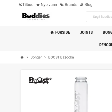
Tilbud
Nye varer
Brands
Blog
FORSIDE
JOINTS
BON
home
RENGØ
chevron_right
Bonger
chevron_right
BOOST Bazooka