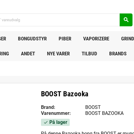
search
GER
BONGUDSTYR
PIBER
VAPORIZERE
GRIN
RING
ANDET
NYE VARER
TILBUD
BRANDS
BOOST Bazooka
Brand:
BOOST
Varenummer:
BOOST BAZOOKA
På lager
check
På denne Bazooka bong fra BOOST er mundst