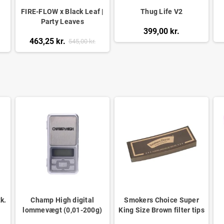
FIRE-FLOW x Black Leaf |
Thug Life V2
Party Leaves
399,00 kr.
463,25 kr.
545,00 kr.
tk.
Champ High digital
Smokers Choice Super
lommevægt (0,01-200g)
King Size Brown filter tips