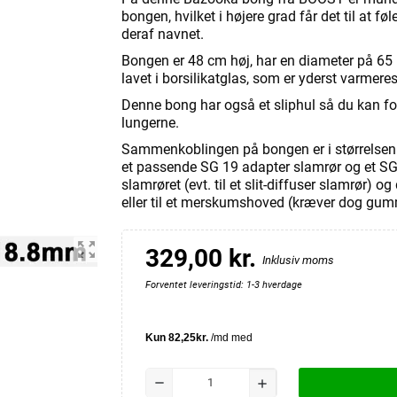
bongen, hvilket i højere grad får det til at f
deraf navnet.
Bongen er 48 cm høj, har en diameter på 6
lavet i borsilikatglas, som er yderst varmeres
Denne bong har også et sliphul så du kan fo
lungerne.
Sammenkoblingen på bongen er i størrelsen 
et passende SG 19 adapter slamrør og et SG
slamrøret (evt. til et slit-diffuser slamrør) o
eller til et merskumshoved (kræver dog gum
zoom_out_map
329,00 kr.
Inklusiv moms
Forventet leveringstid: 1-3 hverdage
remove
add