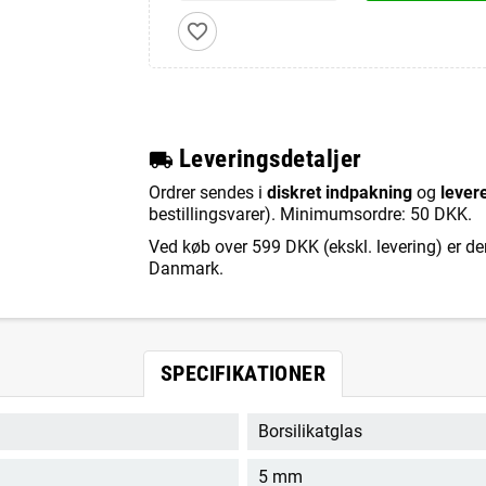
favorite_border
L
everingsdetaljer
local_shipping
Ordrer sendes i
diskret indpakning
og
lever
bestillingsvarer). Minimumsordre: 50 DKK.
Ved køb over 599 DKK (ekskl. levering) er de
Danmark.
SPECIFIKATIONER
Borsilikatglas
5 mm