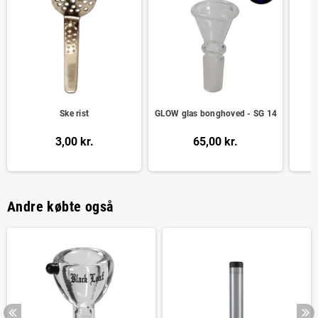
Ske rist
GLOW glas bonghoved - SG 14
R
3,00 kr.
65,00 kr.
Andre købte også