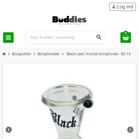
Log ind
person
0
view_headline
search
chevron_right
chevron_right
chevron_right
Bongudstyr
Bonghoveder
Black Leaf | Konisk bonghoved - SG 14
chevron_left
chevron_right