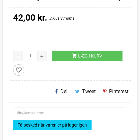
42,00 kr.
Inklusiv moms
shopping_cart
remove
LÆG I KURV
add
favorite_border
Del
Tweet
Pinterest
Få besked når varen er på lager igen