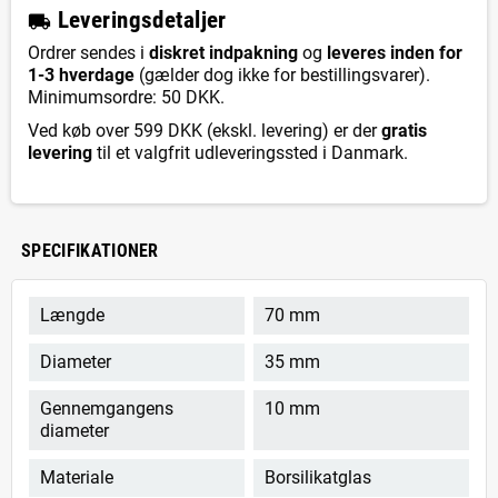
L
everingsdetaljer
local_shipping
Ordrer sendes i
diskret indpakning
og
leveres inden for
1-3 hverdage
(gælder dog ikke for bestillingsvarer).
Minimumsordre: 50 DKK.
Ved køb over 599 DKK (ekskl. levering) er der
gratis
levering
til et valgfrit udleveringssted i Danmark.
SPECIFIKATIONER
Længde
70 mm
Diameter
35 mm
Gennemgangens
10 mm
diameter
Materiale
Borsilikatglas