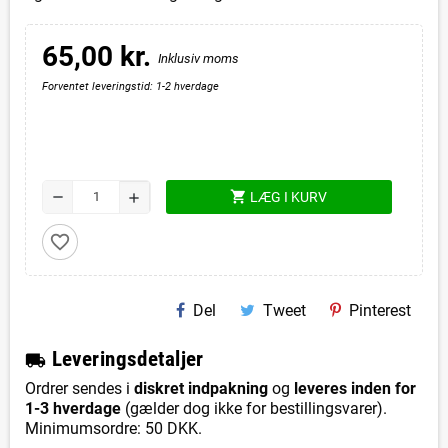
65,00 kr.
Inklusiv moms
Forventet leveringstid: 1-2 hverdage
shopping_cart
remove
LÆG I KURV
add
favorite_border
Del
Tweet
Pinterest
L
everingsdetaljer
local_shipping
Ordrer sendes i
diskret indpakning
og
leveres inden for
1-3 hverdage
(gælder dog ikke for bestillingsvarer).
Minimumsordre: 50 DKK.