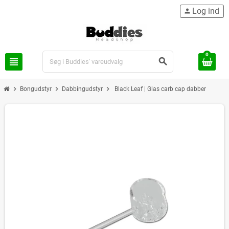
Log ind
person
0
view_headline
search
chevron_right
chevron_right
chevron_right
Bongudstyr
Dabbingudstyr
Black Leaf | Glas carb cap dabber