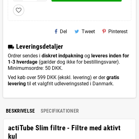
favorite_border
Del
Tweet
Pinterest
L
everingsdetaljer
local_shipping
Ordrer sendes i
diskret indpakning
og
leveres inden for
1-3 hverdage
(gælder dog ikke for bestillingsvarer).
Minimumsordre: 50 DKK.
Ved køb over 599 DKK (ekskl. levering) er der
gratis
levering
til et valgfrit udleveringssted i Danmark.
BESKRIVELSE
SPECIFIKATIONER
actiTube Slim filtre - Filtre med aktivt
kul