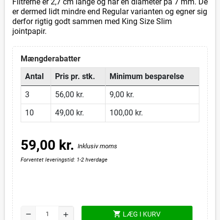
Filtrerne er 2,7 cm lange og har en diameter på 7 mm. De
er dermed lidt mindre end Regular varianten og egner sig
derfor rigtig godt sammen med King Size Slim
jointpapir.
Mængderabatter
Antal
Pris pr. stk.
Minimum besparelse
3
56,00 kr.
9,00 kr.
10
49,00 kr.
100,00 kr.
59,00 kr.
Inklusiv moms
Forventet leveringstid: 1-2 hverdage
shopping_cart
remove
LÆG I KURV
add