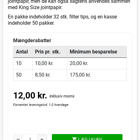
jointpapir, men de kan også sagtens anvendes sammen
med King Size jointpapir.
En pakke indeholder 32 stk. filter tips, og en kasse
indeholder 50 pakker.
Mængderabatter
Antal
Pris pr. stk.
Minimum besparelse
10
10,00 kr.
20,00 kr.
50
8,50 kr.
175,00 kr.
12,00 kr.
Inklusiv moms
Forventet leveringstid: 1-2 hverdage
shopping_cart
remove
LÆG I KURV
add