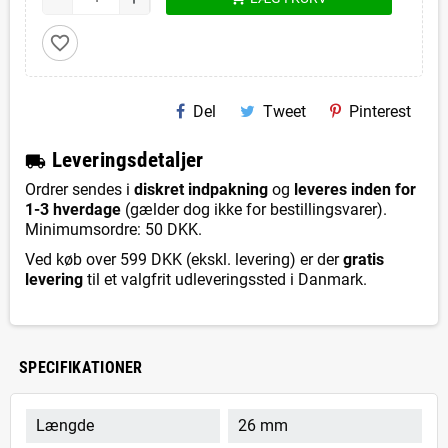
favorite_border
Del
Tweet
Pinterest
L
everingsdetaljer
local_shipping
Ordrer sendes i
diskret indpakning
og
leveres inden for
1-3 hverdage
(gælder dog ikke for bestillingsvarer).
Minimumsordre: 50 DKK.
Ved køb over 599 DKK (ekskl. levering) er der
gratis
levering
til et valgfrit udleveringssted i Danmark.
SPECIFIKATIONER
Længde
26 mm