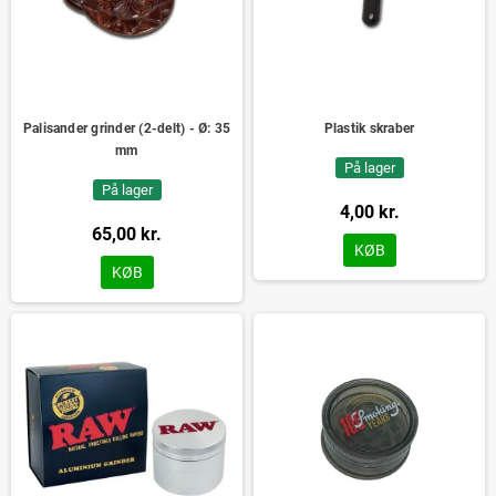
Palisander grinder (2-delt) - Ø: 35
Plastik skraber
mm
På lager
På lager
4,00 kr.
65,00 kr.
KØB
KØB