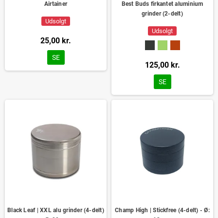
Airtainer
Best Buds firkantet aluminium
grinder (2-delt)
Udsolgt
Udsolgt
25,00 kr.
SE
125,00 kr.
SE
Black Leaf | XXL alu grinder (4-delt)
Champ High | Stickfree (4-delt) - Ø: