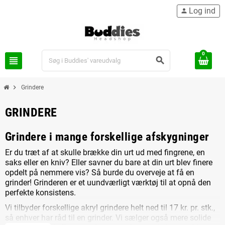
Log ind
person
0
view_headline
search
chevron_right
Grindere
GRINDERE
Grindere i mange forskellige afskygninger
Er du træt af at skulle brække din urt ud med fingrene, en
saks eller en kniv? Eller savner du bare at din urt blev finere
opdelt på nemmere vis? Så burde du overveje at få en
grinder! Grinderen er et uundværligt værktøj til at opnå den
perfekte konsistens.
Vi tilbyder forskellige akryl grindere helt ned til 17 kr. pr. stk.,
så enhver har råd til en grinder. Vi sælger også mere solide