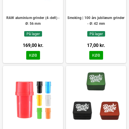
RAW aluminium grinder (4-delt) -
Smoking | 100 års jubilæum grinder
Ø: 56 mm
- Ø: 42 mm
På lager
På lager
169,00 kr.
17,00 kr.
KØB
KØB