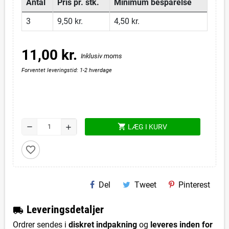
Antal
Pris pr. stk.
Minimum besparelse
3
9,50 kr.
4,50 kr.
11,00 kr.
Inklusiv moms
Forventet leveringstid: 1-2 hverdage
shopping_cart
remove
LÆG I KURV
add
favorite_border
Del
Tweet
Pinterest
L
everingsdetaljer
local_shipping
Ordrer sendes i
diskret indpakning
og
leveres inden for