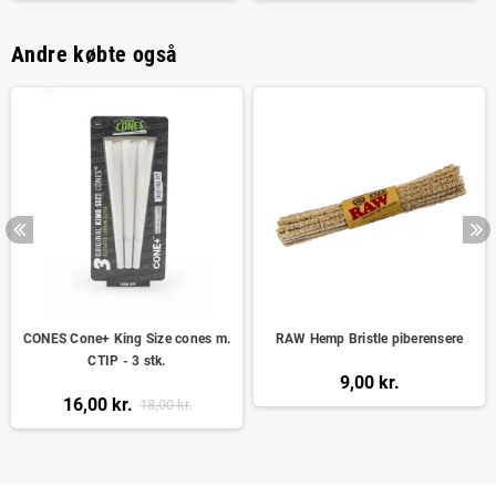
Andre købte også
CONES Cone+ King Size cones m.
RAW Hemp Bristle piberensere
CTIP - 3 stk.
9,00 kr.
16,00 kr.
18,00 kr.