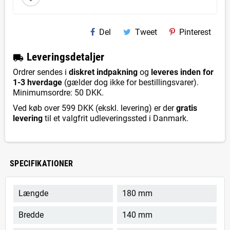
Del
Tweet
Pinterest
L
everingsdetaljer
local_shipping
Ordrer sendes i
diskret indpakning
og
leveres inden for
1-3 hverdage
(gælder dog ikke for bestillingsvarer).
Minimumsordre: 50 DKK.
Ved køb over 599 DKK (ekskl. levering) er der
gratis
levering
til et valgfrit udleveringssted i Danmark.
SPECIFIKATIONER
Længde
180 mm
Bredde
140 mm