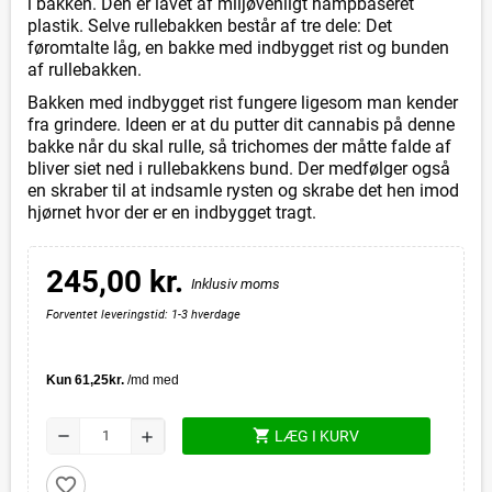
i bakken. Den er lavet af miljøvenligt hampbaseret
plastik. Selve rullebakken består af tre dele: Det
føromtalte låg, en bakke med indbygget rist og bunden
af rullebakken.
Bakken med indbygget rist fungere ligesom man kender
fra grindere. Ideen er at du putter dit cannabis på denne
bakke når du skal rulle, så trichomes der måtte falde af
bliver siet ned i rullebakkens bund. Der medfølger også
en skraber til at indsamle rysten og skrabe det hen imod
hjørnet hvor der er en indbygget tragt.
245,00 kr.
Inklusiv moms
Forventet leveringstid: 1-3 hverdage
shopping_cart
remove
LÆG I KURV
add
favorite_border