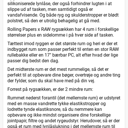
silikoniserede lynlåse, der også forhindrer lugten i at
slippe ud af tasken, men samtidigt også er
vandafvisende. Og både ryg og skulderstropper er blødt
polstret, så den er utrolig behagelig at gå med.
Rolling Papers x RAW rygsækken har 4 rum i forskellige
størrelser plus en sidelomme i på hver side af tasken.
Tættest imod ryggen er det største rum og heri er der et
indbygget rum som passer perfekt til enten en stor RAW
rullebakke eller en 17" bærbar PC, alt efter hvad der lige
passer dig bedst den dag.
Det midterste rum er det mest rummelige, så det er
perfekt til at opbevare dine bøger, overtrøje og andre ting
der fylder, som du skal have med på din vej.
Forrest på rygsækken, er der 2 mindre rum:
Rummet nederst forantil (det mellemste rum) er udstyret
med en masse vandrette tykke elastikstropper og
lodrette tynde elastiksnore, så du nemmere kan
opbevare og ikke mindst organisere dine forskellige
jointpapir, filtre og andet rygeudstyr. Herudover, så er der
også et rum med lynlåslukning i det mellemste rum til