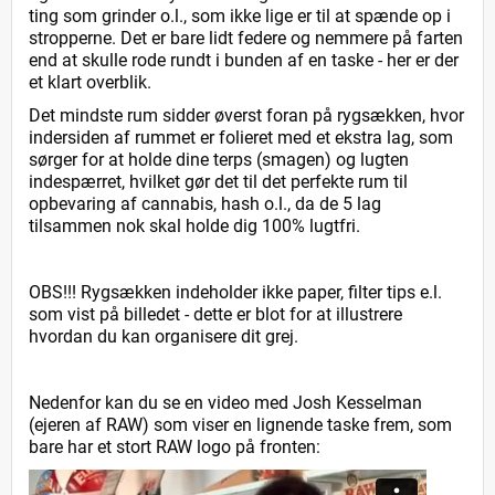
ting som grinder o.l., som ikke lige er til at spænde op i
stropperne. Det er bare lidt federe og nemmere på farten
end at skulle rode rundt i bunden af en taske - her er der
et klart overblik.
Det mindste rum sidder øverst foran på rygsækken, hvor
indersiden af rummet er folieret med et ekstra lag, som
sørger for at holde dine terps (smagen) og lugten
indespærret, hvilket gør det til det perfekte rum til
opbevaring af cannabis, hash o.l., da de 5 lag
tilsammen nok skal holde dig 100% lugtfri.
OBS!!! Rygsækken indeholder ikke paper, filter tips e.l.
som vist på billedet - dette er blot for at illustrere
hvordan du kan organisere dit grej.
Nedenfor kan du se en video med Josh Kesselman
(ejeren af RAW) som viser en lignende taske frem, som
bare har et stort RAW logo på fronten: