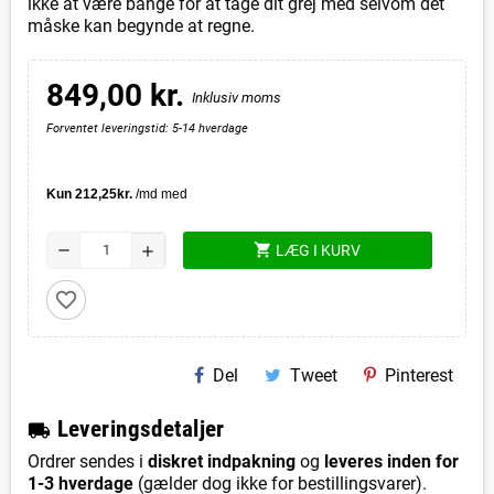
ikke at være bange for at tage dit grej med selvom det
måske kan begynde at regne.
849,00 kr.
Inklusiv moms
Forventet leveringstid: 5-14 hverdage
shopping_cart
remove
LÆG I KURV
add
favorite_border
Del
Tweet
Pinterest
L
everingsdetaljer
local_shipping
Ordrer sendes i
diskret indpakning
og
leveres inden for
1-3 hverdage
(gælder dog ikke for bestillingsvarer).