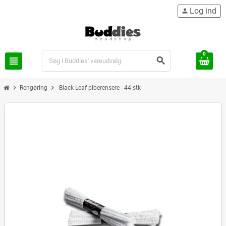
Log ind
person
0
view_headline
search
chevron_right
chevron_right
Rengøring
Black Leaf piberensere - 44 stk