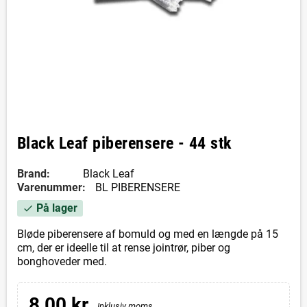
Black Leaf piberensere - 44 stk
Brand:
Black Leaf
Varenummer:
BL PIBERENSERE
På lager
check
Bløde piberensere af bomuld og med en længde på 15
cm, der er ideelle til at rense jointrør, piber og
bonghoveder med.
8,00 kr.
Inklusiv moms