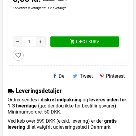
Forventet leveringstid: 1-2 hverdage
shopping_cart
remove
LÆG I KURV
add
favorite_border
Del
Tweet
Pinterest
L
everingsdetaljer
local_shipping
Ordrer sendes i
diskret indpakning
og
leveres inden for
1-3 hverdage
(gælder dog ikke for bestillingsvarer).
Minimumsordre: 50 DKK.
Ved køb over 599 DKK (ekskl. levering) er der
gratis
levering
til et valgfrit udleveringssted i Danmark.