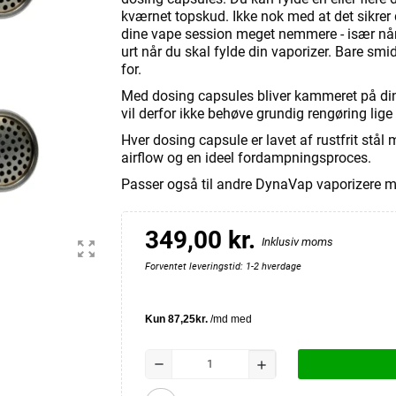
kværnet topskud. Ikke nok med at det sikrer
dine vape session meget nemmere - især når 
urt når du skal fylde din vaporizer. Bare smi
for.
Med dosing capsules bliver kammeret på din 
vil derfor ikke behøve grundig rengøring lige 
Hver dosing capsule er lavet af rustfrit stål
airflow og en ideel fordampningsproces.
Passer også til andre DynaVap vaporizere m
349,00 kr.
Inklusiv moms
zoom_out_map
Forventet leveringstid: 1-2 hverdage
remove
add