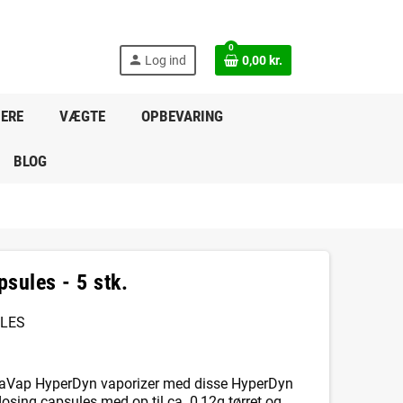
0
person
Log ind
0,00 kr.
DERE
VÆGTE
OPBEVARING
BLOG
sules - 5 stk.
ULES
aVap HyperDyn vaporizer med disse HyperDyn
dosing capsules med op til ca. 0,12g tørret og