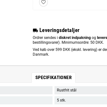
favorite_border
L
everingsdetaljer
local_shipping
Ordrer sendes i
diskret indpakning
og
lever
bestillingsvarer). Minimumsordre: 50 DKK.
Ved køb over 599 DKK (ekskl. levering) er de
Danmark.
SPECIFIKATIONER
Rustfrit stål
5 stk.