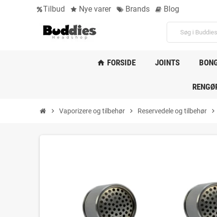
Tilbud
Nye varer
Brands
Blog
FORSIDE
JOINTS
BON
home
RENGØ
chevron_right
Vaporizere og tilbehør
chevron_right
Reservedele og tilbehør
chevron_right