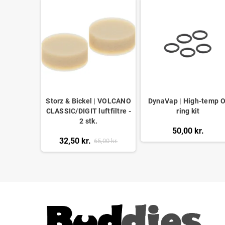
Storz & Bickel | VOLCANO
DynaVap | High-temp O
CLASSIC/DIGIT luftfiltre -
ring kit
2 stk.
50,00 kr.
32,50 kr.
65,00 kr.