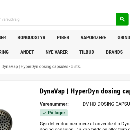
search
GER
BONGUDSTYR
PIBER
VAPORIZERE
GRIN
RING
ANDET
NYE VARER
TILBUD
BRANDS
DynaVap | HyperDyn dosing capsules - 5 stk.
DynaVap | HyperDyn dosing cap
Varenummer:
DV HD DOSING CAPS
På lager
check
Gør det endnu nemmere at anvende din Dyn
dosing capsules. Du kan fylde en eller flere 