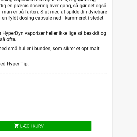
 dig en præcis dosering hver gang, så gør det også
man er på farten. Slut med at spilde din dyrebare
d en fyldt dosing capsule ned i kammeret i stedet
HyperDyn vaporizer heller ikke lige så beskidt og
så ofte.
 med små huller i bunden, som sikrer et optimalt
ed Hyper Tip.
shopping_cart
LÆG I KURV