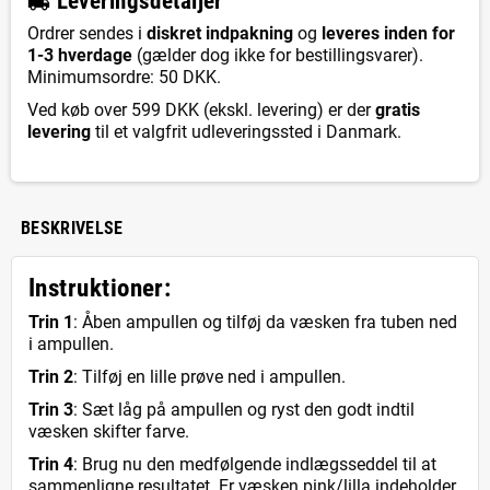
L
everingsdetaljer
local_shipping
Ordrer sendes i
diskret indpakning
og
leveres inden for
1-3 hverdage
(gælder dog ikke for bestillingsvarer).
Minimumsordre: 50 DKK.
Ved køb over 599 DKK (ekskl. levering) er der
gratis
levering
til et valgfrit udleveringssted i Danmark.
BESKRIVELSE
Instruktioner:
Trin 1
: Åben ampullen og tilføj da væsken fra tuben ned
i ampullen.
Trin 2
: Tilføj en lille prøve ned i ampullen.
Trin 3
: Sæt låg på ampullen og ryst den godt indtil
væsken skifter farve.
Trin 4
: Brug nu den medfølgende indlægsseddel til at
sammenligne resultatet. Er væsken pink/lilla indeholder