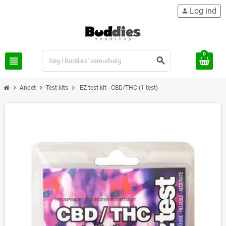
Log ind
person
0
view_headline
search
chevron_right
chevron_right
chevron_right
Andet
Test kits
EZ test kit - CBD/THC (1 test)