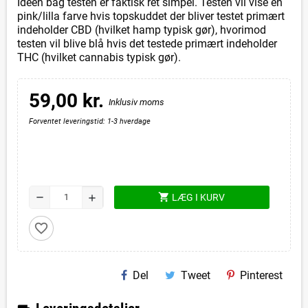
Ideen bag testen er faktisk ret simpel. Testen vil vise en
pink/lilla farve hvis topskuddet der bliver testet primært
indeholder CBD (hvilket hamp typisk gør), hvorimod
testen vil blive blå hvis det testede primært indeholder
THC (hvilket cannabis typisk gør).
59,00 kr.
Inklusiv moms
Forventet leveringstid: 1-3 hverdage
shopping_cart
remove
LÆG I KURV
add
favorite_border
Del
Tweet
Pinterest