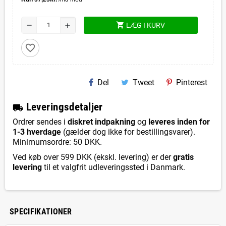
shopping_cart
remove
LÆG I KURV
add
favorite_border
Del
Tweet
Pinterest
L
everingsdetaljer
local_shipping
Ordrer sendes i
diskret indpakning
og
leveres inden for
1-3 hverdage
(gælder dog ikke for bestillingsvarer).
Minimumsordre: 50 DKK.
Ved køb over 599 DKK (ekskl. levering) er der
gratis
levering
til et valgfrit udleveringssted i Danmark.
SPECIFIKATIONER