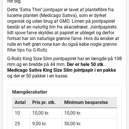
for dig.
Dette "Extra Thin" jointpapir er lavet af plantefibre fra
lucerne planten (Medicago Sativa), som er dyrket
organisk og uden brug af GMO. Limen på jointpapiret
består af en naturlig lim fra akacietræet. Jointpapirets
lidt sjove farve skyldes at papiret er ubleget og derfor
fortsat har sin naturlige grønne farve. Hvis du ønsker at
rulle en helt grøn cone kan du også købe nogle
grønne
filter tips fra G-Rollz
.
G-Rollz King Size Slim jointpapiret har en længde på 108
mm og en bredde på 44 mm.
Der er hele 50 stk.
Medicago Sativa King Size Slim jointpapir i en pakke
og der er 50 pakker i en kasse.
Mængderabatter
Antal
Pris pr. stk.
Minimum besparelse
10
10,00 kr.
10,00 kr.
25
9,00 kr.
50,00 kr.