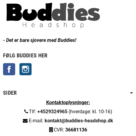
- Det er bare sjovere med Buddies!
FØLG BUDDIES HER
Facebook
Instagram
SIDER
Kontaktoplysninger:
Tlf:
+4529324965
(hverdage: kl. 10-16)
E-mail:
kontakt@buddies-headshop.dk
CVR:
36681136