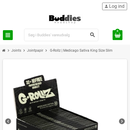
Log ind
person
0
view_headline
search
chevron_right
chevron_right
chevron_right
Joints
Jointpapir
G-Rollz | Medicago Sativa King Size Slim
chevron_left
chevron_right