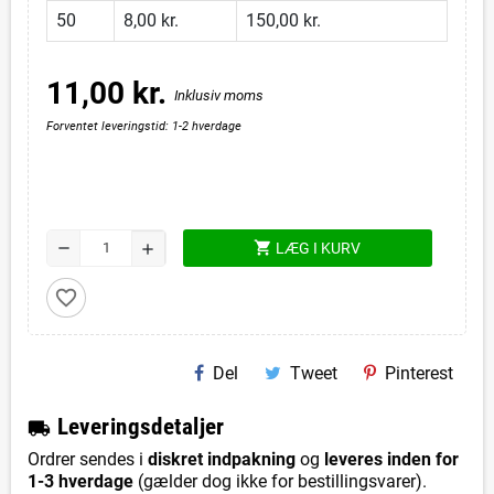
50
8,00 kr.
150,00 kr.
11,00 kr.
Inklusiv moms
Forventet leveringstid: 1-2 hverdage
shopping_cart
remove
LÆG I KURV
add
favorite_border
Del
Tweet
Pinterest
L
everingsdetaljer
local_shipping
Ordrer sendes i
diskret indpakning
og
leveres inden for
1-3 hverdage
(gælder dog ikke for bestillingsvarer).