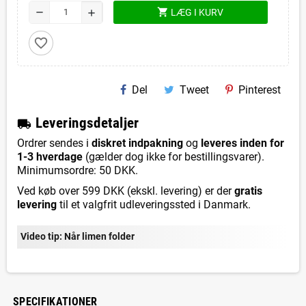
shopping_cart
remove
LÆG I KURV
add
favorite_border
Del
Tweet
Pinterest
L
everingsdetaljer
local_shipping
Ordrer sendes i
diskret indpakning
og
leveres inden for
1-3 hverdage
(gælder dog ikke for bestillingsvarer).
Minimumsordre: 50 DKK.
Ved køb over 599 DKK (ekskl. levering) er der
gratis
levering
til et valgfrit udleveringssted i Danmark.
Video tip: Når limen folder
SPECIFIKATIONER