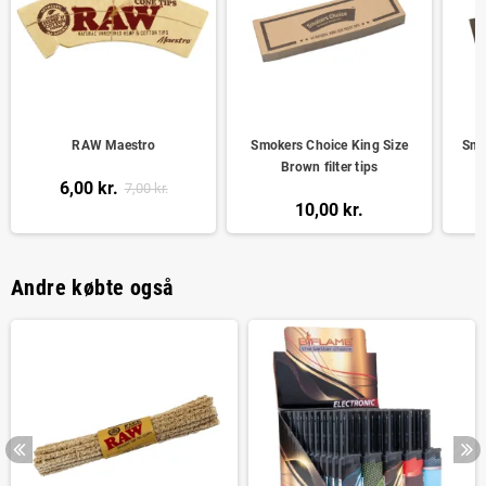
RAW Maestro
Smokers Choice King Size
Smo
Brown filter tips
6,00 kr.
7,00 kr.
10,00 kr.
Andre købte også