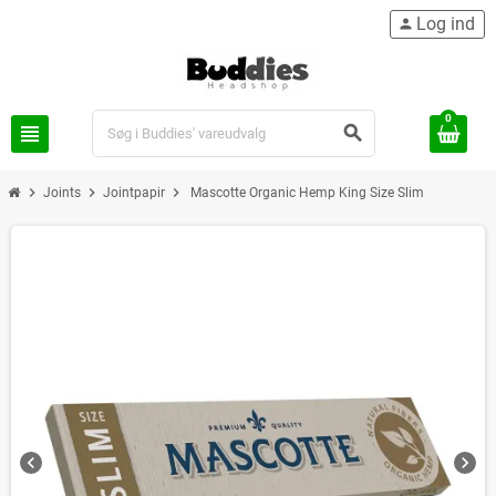
Log ind
person
0
view_headline
search
chevron_right
chevron_right
chevron_right
Joints
Jointpapir
Mascotte Organic Hemp King Size Slim
chevron_left
chevron_right