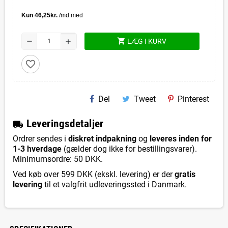
shopping_cart
remove
LÆG I KURV
add
favorite_border
Del
Tweet
Pinterest
L
everingsdetaljer
local_shipping
Ordrer sendes i
diskret indpakning
og
leveres inden for
1-3 hverdage
(gælder dog ikke for bestillingsvarer).
Minimumsordre: 50 DKK.
Ved køb over 599 DKK (ekskl. levering) er der
gratis
levering
til et valgfrit udleveringssted i Danmark.