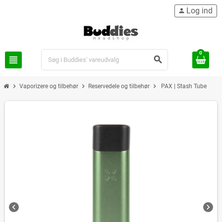
Log ind
person
0
view_headline
search
chevron_right
chevron_right
chevron_right
Vaporizere og tilbehør
Reservedele og tilbehør
PAX | Stash Tube
chevron_left
chevron_right