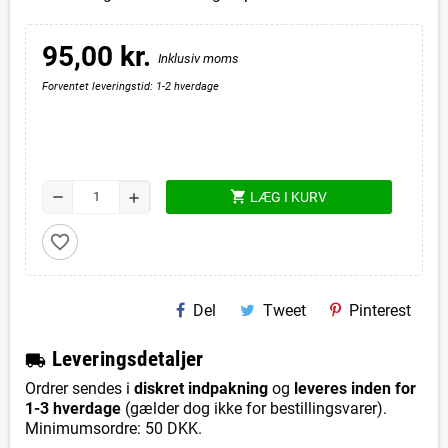
95,00 kr.
Inklusiv moms
Forventet leveringstid: 1-2 hverdage
shopping_cart
remove
LÆG I KURV
add
favorite_border
Del
Tweet
Pinterest
L
everingsdetaljer
local_shipping
Ordrer sendes i
diskret indpakning
og
leveres inden for
1-3 hverdage
(gælder dog ikke for bestillingsvarer).
Minimumsordre: 50 DKK.