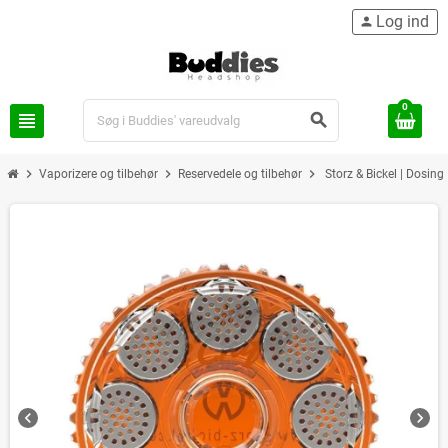
Log ind
person
0
view_headline
search
chevron_right
chevron_right
chevron_right
Vaporizere og tilbehør
Reservedele og tilbehør
Storz & Bickel | Dosin
chevron_left
chevron_right