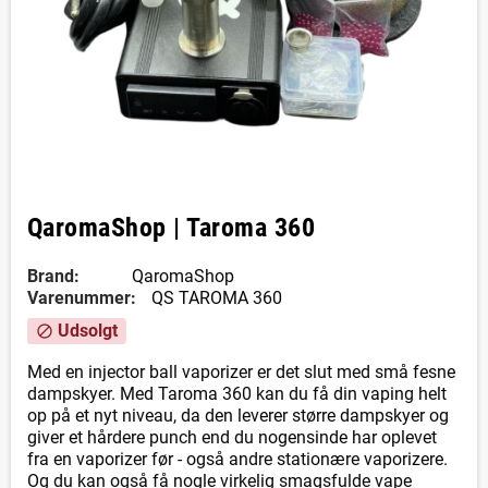
QaromaShop | Taroma 360
Brand:
QaromaShop
Varenummer:
QS TAROMA 360
Udsolgt
block
Med en injector ball vaporizer er det slut med små fesne
dampskyer. Med Taroma 360 kan du få din vaping helt
op på et nyt niveau, da den leverer større dampskyer og
giver et hårdere punch end du nogensinde har oplevet
fra en vaporizer før - også andre stationære vaporizere.
Og du kan også få nogle virkelig smagsfulde vape