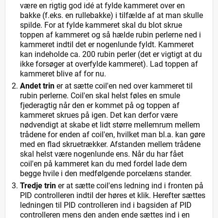
være en rigtig god idé at fylde kammeret over en
bakke (f.eks. en
rullebakke
) i tilfælde af at man skulle
spilde. For at fylde kammeret skal du blot skrue
toppen af kammeret og så hælde rubin perlerne ned i
kammeret indtil det er nogenlunde fyldt. Kammeret
kan indeholde ca. 200 rubin perler (det er vigtigt at du
ikke forsøger at overfylde kammeret). Lad toppen af
kammeret blive af for nu.
Andet trin
er at sætte coil'en ned over kammeret til
rubin perlerne. Coil'en skal helst føles en smule
fjederagtig når den er kommet på og toppen af
kammeret skrues på igen. Det kan derfor være
nødvendigt at skabe et lidt større mellemrum mellem
trådene for enden af coil'en, hvilket man bl.a. kan gøre
med en flad skruetrækker. Afstanden mellem trådene
skal helst være nogenlunde ens. Når du har fået
coil'en på kammeret kan du med fordel lade dem
begge hvile i den medfølgende porcelæns stander.
Tredje trin
er at sætte coil'ens ledning ind i fronten på
PID controlleren indtil der høres et klik. Herefter sættes
ledningen til PID controlleren ind i bagsiden af PID
controlleren mens den anden ende sættes ind i en