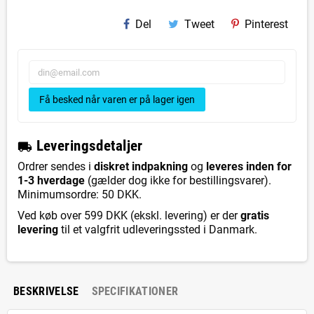
Del
Tweet
Pinterest
Få besked når varen er på lager igen
L
everingsdetaljer
local_shipping
Ordrer sendes i
diskret indpakning
og
leveres inden for
1-3 hverdage
(gælder dog ikke for bestillingsvarer).
Minimumsordre: 50 DKK.
Ved køb over 599 DKK (ekskl. levering) er der
gratis
levering
til et valgfrit udleveringssted i Danmark.
BESKRIVELSE
SPECIFIKATIONER