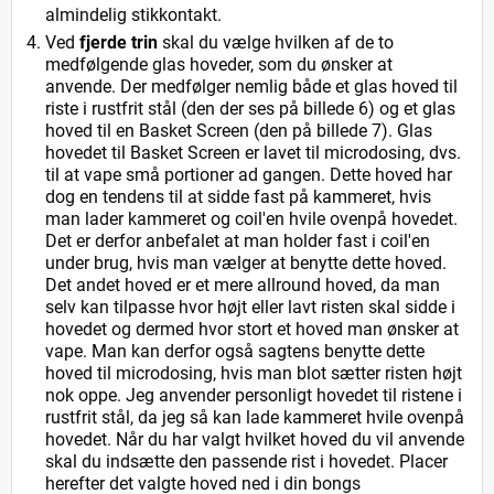
almindelig stikkontakt.
Ved
fjerde trin
skal du vælge hvilken af de to
medfølgende glas hoveder, som du ønsker at
anvende. Der medfølger nemlig både et glas hoved til
riste i rustfrit stål (den der ses på billede 6) og et glas
hoved til en Basket Screen (den på billede 7). Glas
hovedet til Basket Screen er lavet til microdosing, dvs.
til at vape små portioner ad gangen. Dette hoved har
dog en tendens til at sidde fast på kammeret, hvis
man lader kammeret og coil'en hvile ovenpå hovedet.
Det er derfor anbefalet at man holder fast i coil'en
under brug, hvis man vælger at benytte dette hoved.
Det andet hoved er et mere allround hoved, da man
selv kan tilpasse hvor højt eller lavt risten skal sidde i
hovedet og dermed hvor stort et hoved man ønsker at
vape. Man kan derfor også sagtens benytte dette
hoved til microdosing, hvis man blot sætter risten højt
nok oppe. Jeg anvender personligt hovedet til ristene i
rustfrit stål, da jeg så kan lade kammeret hvile ovenpå
hovedet. Når du har valgt hvilket hoved du vil anvende
skal du indsætte den passende rist i hovedet. Placer
herefter det valgte hoved ned i din bongs