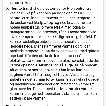
sammenkobling.
I
femte trin
skal du blot tænde for PID controlleren
ved at klikke på knappen på bagsiden af PID
controlleren. Indstil temperaturen til den temperatur
du ønsker ved hjælp af op- og ned knapperne. Jo
højere temperatur, jo mere effekt men også jo
dårligere smag - og omvendt, får du bedre smag ved
lavere temperaturer, men ikke lige så meget effekt. Du
kan se forskellige anbefalede temperaturer lidt
længere nede. Mens kammeret varmes op til den
ønskede temperatur kan du fylde hovedet med grindet
topskud. Når den ønskede temperatur er nået er det
blot at sætte kammeret ovenpå glas hovedet, lade det
varme op i nogle sekunder og så suge løs på bongen.
Alt efter hvor stort et hoved du har lavet kan der
sagtens være til flere sug i et hoved. Ved sidste sug
anbefales det at man løfter kammeret af glas hovedet
og udelukkende anvender den resterende varme fra
glas hovedet. Du kan med fordel sætte det varme
kammer tilbage ned i porcelæns standeren - den kan
sagtens klare varmen.