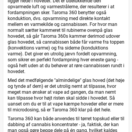
ligger nede i hovedet. Det er udelukkende den
opvarmede luft og varmestrålerne, der resulterer i at
fordampningen sker. Taroma 360 benytter også
konduktion, dvs. opvarmning med direkte kontakt
mellem en varmekilde og cannabissen. For hvor man
normalt sætter kammeret til rubinerne ovenpå glas
hovedet, så går Taroma 360s kammer derimod udover
glas hovedet, så cannabissen både får varme fra toppen
(konvektions varme) og fra siderne (konduktions
varme). Det giver en utrolig jævn fordelt opvarmning,
som sikrer en perfekt fordampning hver eneste gang -
også helt uden at du behøver at røre cannabissen rundt i
hovedet.
Med det medfølgende "almindelige" glas hoved (det høje
og tynde af dem) er det utrolig nemt at tilpasse, hvor
meget man ønsker at vape ad gangen, da man nemt
kan tilpasse hvor højt risten skal sidde i hovedet. Så
uanset om du er til at vape kæmpe hoveder eller er mere
til microdosing, så er Taroma 360 klar på det hele.
Taroma 360 kan både anvendes til tørret topskud eller til
dabbing af cannabis koncentrater - ja, faktisk, der kan
man også gøre begge dele på én gang, hvilket kaldes