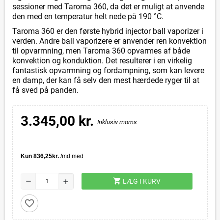
sessioner med Taroma 360, da det er muligt at anvende
den med en temperatur helt nede på 190 °C.
Taroma 360 er den første hybrid injector ball vaporizer i
verden. Andre ball vaporizere er anvender ren konvektion
til opvarmning, men Taroma 360 opvarmes af både
konvektion og konduktion. Det resulterer i en virkelig
fantastisk opvarmning og fordampning, som kan levere
en damp, der kan få selv den mest hærdede ryger til at
få sved på panden.
3.345,00 kr.
Inklusiv moms
shopping_cart
remove
LÆG I KURV
add
favorite_border