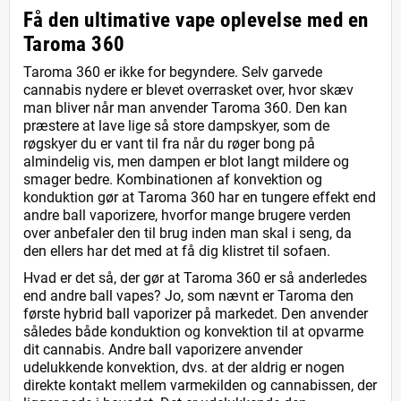
Få den ultimative vape oplevelse med en
Taroma 360
Taroma 360 er ikke for begyndere. Selv garvede
cannabis nydere er blevet overrasket over, hvor skæv
man bliver når man anvender Taroma 360. Den kan
præstere at lave lige så store dampskyer, som de
røgskyer du er vant til fra når du røger bong på
almindelig vis, men dampen er blot langt mildere og
smager bedre. Kombinationen af konvektion og
konduktion gør at Taroma 360 har en tungere effekt end
andre ball vaporizere, hvorfor mange brugere verden
over anbefaler den til brug inden man skal i seng, da
den ellers har det med at få dig klistret til sofaen.
Hvad er det så, der gør at Taroma 360 er så anderledes
end andre ball vapes? Jo, som nævnt er Taroma den
første hybrid ball vaporizer på markedet. Den anvender
således både konduktion og konvektion til at opvarme
dit cannabis. Andre ball vaporizere anvender
udelukkende konvektion, dvs. at der aldrig er nogen
direkte kontakt mellem varmekilden og cannabissen, der