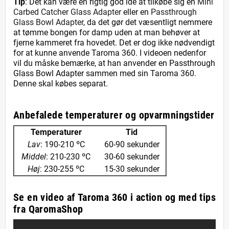
Tip
: Det kan være en rigtig god idé at tilkøbe sig en
Mini
Carbed Catcher Glass Adapter
eller en
Passthrough
Glass Bowl Adapter
, da det gør det væsentligt nemmere
at tømme bongen for damp uden at man behøver at
fjerne kammeret fra hovedet. Det er dog ikke nødvendigt
for at kunne anvende Taroma 360. I videoen nedenfor
vil du måske bemærke, at han anvender en Passthrough
Glass Bowl Adapter sammen med sin Taroma 360.
Denne skal købes separat.
Anbefalede temperaturer og opvarmningstider
Temperaturer
Tid
Lav
: 190-210 ºC
60-90 sekunder
Middel
: 210-230 ºC
30-60 sekunder
Høj
: 230-255 ºC
15-30 sekunder
Se en video af Taroma 360 i action og med tips
fra QaromaShop