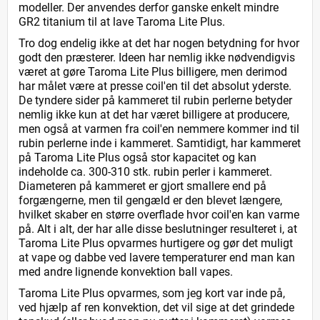
modeller. Der anvendes derfor ganske enkelt mindre
GR2 titanium til at lave Taroma Lite Plus.
Tro dog endelig ikke at det har nogen betydning for hvor
godt den præsterer. Ideen har nemlig ikke nødvendigvis
været at gøre Taroma Lite Plus billigere, men derimod
har målet være at presse coil'en til det absolut yderste.
De tyndere sider på kammeret til rubin perlerne betyder
nemlig ikke kun at det har været billigere at producere,
men også at varmen fra coil'en nemmere kommer ind til
rubin perlerne inde i kammeret. Samtidigt, har kammeret
på Taroma Lite Plus også stor kapacitet og kan
indeholde ca. 300-310 stk. rubin perler i kammeret.
Diameteren på kammeret er gjort smallere end på
forgængerne, men til gengæld er den blevet længere,
hvilket skaber en større overflade hvor coil'en kan varme
på. Alt i alt, der har alle disse beslutninger resulteret i, at
Taroma Lite Plus opvarmes hurtigere og gør det muligt
at vape og dabbe ved lavere temperaturer end man kan
med andre lignende konvektion ball vapes.
Taroma Lite Plus opvarmes, som jeg kort var inde på,
ved hjælp af ren konvektion, det vil sige at det grindede