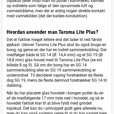
topskud (eller hvad man nu putter i kammeret) varmes
op indirekte som følge af den opvarmede luft og
varmestrålerne, men der er aldrig nogen direkte kontakt
med varmekilden (det der kaldes konduktion).
Hvordan anvender man Taroma Lite Plus?
Det er faktisk meget lettere end det lader til ved første
øjekast. Udover Taroma Lite Plus skal du også bruge en
bong, og gerne en der har en lodret sammenkobling. Der
medfølger både et SG 14 (Ø: 14,4 mm) og et SG 19 (Ø:
18,8 mm) glas hoved med til Taroma Lite Plus (se evt.
billede 8 og 9). Så om din bong har en SG 14
sammenkobling eller en SG 19 sammenkobling er
underordnet. Til decideret vaping foretrækker de fleste
dog SG 19, mens de fleste derimod foretrækker SG 14 til
dabbing.
Når du har placeret glas hovedet i bongen putter du en
af de medfølgende 17 mm riste ned i hovedet, og så er
hovedet faktisk klar til at blive fyldt med grindet
topskud. Det kan du i princippet godt gøre allerede nu,
men du kan også sagtens vente til at du har samlet hele