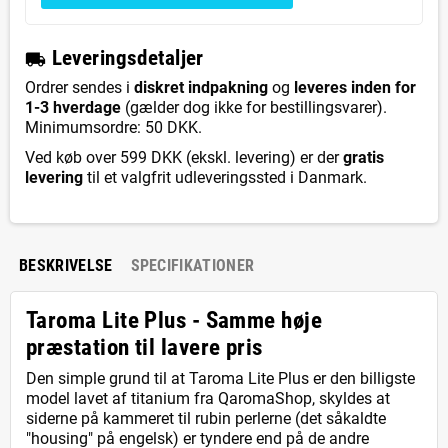
L
everingsdetaljer
local_shipping
Ordrer sendes i
diskret indpakning
og
leveres inden for
1-3 hverdage
(gælder dog ikke for bestillingsvarer).
Minimumsordre: 50 DKK.
Ved køb over 599 DKK (ekskl. levering) er der
gratis
levering
til et valgfrit udleveringssted i Danmark.
BESKRIVELSE
SPECIFIKATIONER
Taroma Lite Plus - Samme høje
præstation til lavere pris
Den simple grund til at Taroma Lite Plus er den billigste
model lavet af titanium fra QaromaShop, skyldes at
siderne på kammeret til rubin perlerne (det såkaldte
"housing" på engelsk) er tyndere end på de andre