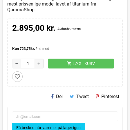
mest prisvenlige model lavet af titanium fra
QaromaShop.
2.895,00 kr.
Inklusiv moms
shopping_cart
remove
LÆG I KURV
add
favorite_border
Del
Tweet
Pinterest
Få besked når varen er på lager igen