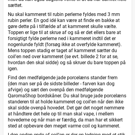
sættet.
Nu skal kammeret til rubin perlerne fyldes med 3 mm
rubin perler. En god idé kan være at finde en bakke at
gøre dette på i tilfælde af at kammeret skulle vælte.
Toppen er lige til at skrue af og så er det ellers bare at
forsigtigt fylde perlerne ned i kammeret indtil det er
nogenlunde fyldt (forsøg ikke at overfylde kammeret).
Mens toppen stadig er taget af kammeret sætter du
coil'en ned over kammeret (se evt. billede 2 for at se,
hvordan den skal sidde) og så skruer du bare toppen på
igen.
Find den medfølgende jade porcelæns stander frem
(den man ser på de sidste billeder - farven kan dog
afvige) og sæt den ovenpå den medfølgende
QaromaShop bordskåner. Du skal bruge jade porcelæns
standeren til at holde kammeret og coil'en når den ikke
skal sidde ovenpå hovedet. Det gør det noget nemmere
at håndtere det hele op til man skal vape, i mellem
hovederne og når man er færdig, da man har et sikkert
sted at opbevare den meget varme coil og kammeret.
I den anden ende af coil'en er der en ledning med et stik