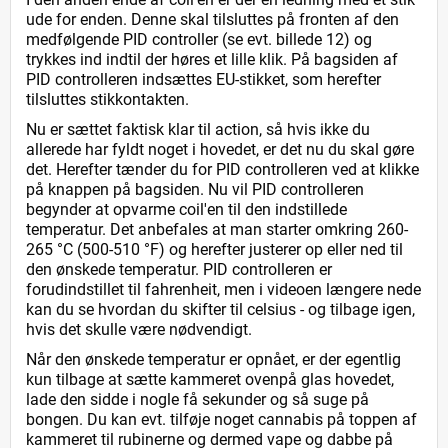
ude for enden. Denne skal tilsluttes på fronten af den
medfølgende PID controller (se evt. billede 12) og
trykkes ind indtil der høres et lille klik. På bagsiden af
PID controlleren indsættes EU-stikket, som herefter
tilsluttes stikkontakten.
Nu er sættet faktisk klar til action, så hvis ikke du
allerede har fyldt noget i hovedet, er det nu du skal gøre
det. Herefter tænder du for PID controlleren ved at klikke
på knappen på bagsiden. Nu vil PID controlleren
begynder at opvarme coil'en til den indstillede
temperatur. Det anbefales at man starter omkring 260-
265 °C (500-510 °F) og herefter justerer op eller ned til
den ønskede temperatur. PID controlleren er
forudindstillet til fahrenheit, men i videoen længere nede
kan du se hvordan du skifter til celsius - og tilbage igen,
hvis det skulle være nødvendigt.
Når den ønskede temperatur er opnået, er der egentlig
kun tilbage at sætte kammeret ovenpå glas hovedet,
lade den sidde i nogle få sekunder og så suge på
bongen. Du kan evt. tilføje noget cannabis på toppen af
kammeret til rubinerne og dermed vape og dabbe på