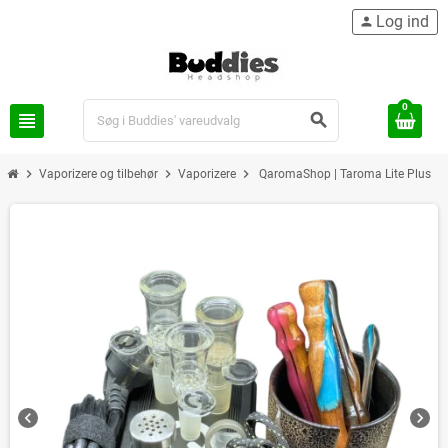
Log ind
person
0
view_headline
search
chevron_right
chevron_right
chevron_right
Vaporizere og tilbehør
Vaporizere
QaromaShop | Taroma Lite Plus
chevron_left
chevron_right