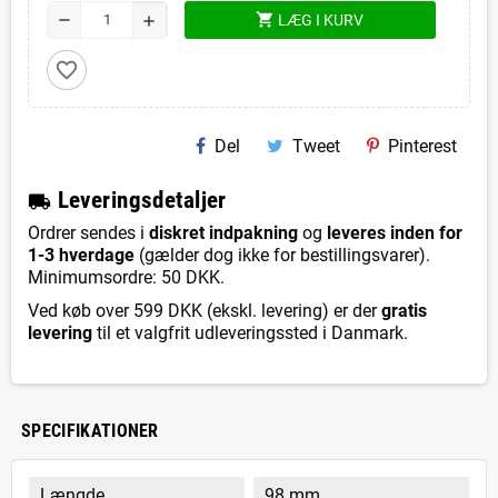
shopping_cart
remove
LÆG I KURV
add
favorite_border
Del
Tweet
Pinterest
L
everingsdetaljer
local_shipping
Ordrer sendes i
diskret indpakning
og
leveres inden for
1-3 hverdage
(gælder dog ikke for bestillingsvarer).
Minimumsordre: 50 DKK.
Ved køb over 599 DKK (ekskl. levering) er der
gratis
levering
til et valgfrit udleveringssted i Danmark.
SPECIFIKATIONER
Længde
98 mm